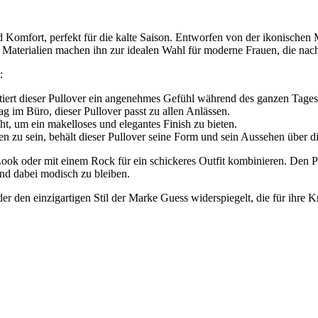
omfort, perfekt für die kalte Saison. Entworfen von der ikonischen M
terialien machen ihn zur idealen Wahl für moderne Frauen, die nach ei
:
ntiert dieser Pullover ein angenehmes Gefühl während des ganzen Tages
 im Büro, dieser Pullover passt zu allen Anlässen.
t, um ein makelloses und elegantes Finish zu bieten.
n zu sein, behält dieser Pullover seine Form und sein Aussehen über di
en Look oder mit einem Rock für ein schickeres Outfit kombinieren. Den
und dabei modisch zu bleiben.
r den einzigartigen Stil der Marke Guess widerspiegelt, die für ihre K