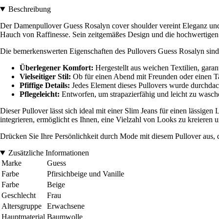
Beschreibung
Der Damenpullover Guess Rosalyn cover shoulder vereint Eleganz und K
Hauch von Raffinesse. Sein zeitgemäßes Design und die hochwertigen Ma
Die bemerkenswerten Eigenschaften des Pullovers Guess Rosalyn sind
Überlegener Komfort:
Hergestellt aus weichen Textilien, gara
Vielseitiger Stil:
Ob für einen Abend mit Freunden oder einen Tag
Pfiffige Details:
Jedes Element dieses Pullovers wurde durchdach
Pflegeleicht:
Entworfen, um strapazierfähig und leicht zu wasche
Dieser Pullover lässt sich ideal mit einer Slim Jeans für einen lässig
integrieren, ermöglicht es Ihnen, eine Vielzahl von Looks zu kreieren 
Drücken Sie Ihre Persönlichkeit durch Mode mit diesem Pullover aus, de
Zusätzliche Informationen
Marke
Guess
Farbe
Pfirsichbeige und Vanille
Farbe
Beige
Geschlecht
Frau
Altersgruppe
Erwachsene
Hauptmaterial
Baumwolle