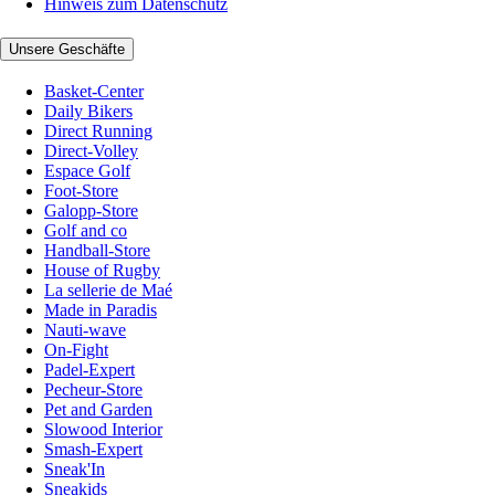
Hinweis zum Datenschutz
Unsere Geschäfte
Basket-Center
Daily Bikers
Direct Running
Direct-Volley
Espace Golf
Foot-Store
Galopp-Store
Golf and co
Handball-Store
House of Rugby
La sellerie de Maé
Made in Paradis
Nauti-wave
On-Fight
Padel-Expert
Pecheur-Store
Pet and Garden
Slowood Interior
Smash-Expert
Sneak'In
Sneakids