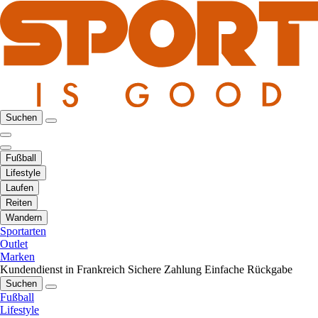
Suchen
Fußball
Lifestyle
Laufen
Reiten
Wandern
Sportarten
Outlet
Marken
Kundendienst in Frankreich
Sichere Zahlung
Einfache Rückgabe
Suchen
Fußball
Lifestyle