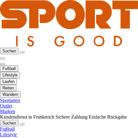
Suchen
Fußball
Lifestyle
Laufen
Reiten
Wandern
Sportarten
Outlet
Marken
Kundendienst in Frankreich
Sichere Zahlung
Einfache Rückgabe
Suchen
Fußball
Lifestyle