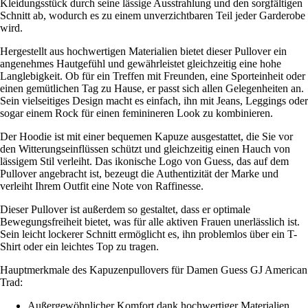
Kleidungsstück durch seine lässige Ausstrahlung und den sorgfältigen
Schnitt ab, wodurch es zu einem unverzichtbaren Teil jeder Garderobe
wird.
Hergestellt aus hochwertigen Materialien bietet dieser Pullover ein
angenehmes Hautgefühl und gewährleistet gleichzeitig eine hohe
Langlebigkeit. Ob für ein Treffen mit Freunden, eine Sporteinheit oder
einen gemütlichen Tag zu Hause, er passt sich allen Gelegenheiten an.
Sein vielseitiges Design macht es einfach, ihn mit Jeans, Leggings oder
sogar einem Rock für einen feminineren Look zu kombinieren.
Der Hoodie ist mit einer bequemen Kapuze ausgestattet, die Sie vor
den Witterungseinflüssen schützt und gleichzeitig einen Hauch von
lässigem Stil verleiht. Das ikonische Logo von Guess, das auf dem
Pullover angebracht ist, bezeugt die Authentizität der Marke und
verleiht Ihrem Outfit eine Note von Raffinesse.
Dieser Pullover ist außerdem so gestaltet, dass er optimale
Bewegungsfreiheit bietet, was für alle aktiven Frauen unerlässlich ist.
Sein leicht lockerer Schnitt ermöglicht es, ihn problemlos über ein T-
Shirt oder ein leichtes Top zu tragen.
Hauptmerkmale des Kapuzenpullovers für Damen Guess GJ American
Trad:
Außergewöhnlicher Komfort dank hochwertiger Materialien