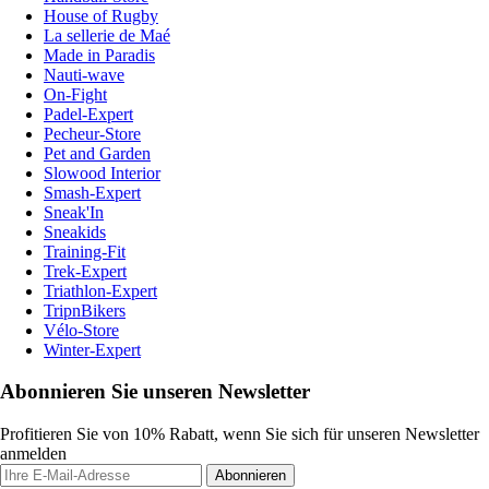
House of Rugby
La sellerie de Maé
Made in Paradis
Nauti-wave
On-Fight
Padel-Expert
Pecheur-Store
Pet and Garden
Slowood Interior
Smash-Expert
Sneak'In
Sneakids
Training-Fit
Trek-Expert
Triathlon-Expert
TripnBikers
Vélo-Store
Winter-Expert
Abonnieren Sie unseren Newsletter
Profitieren Sie von 10% Rabatt, wenn Sie sich für unseren Newsletter
anmelden
Abonnieren