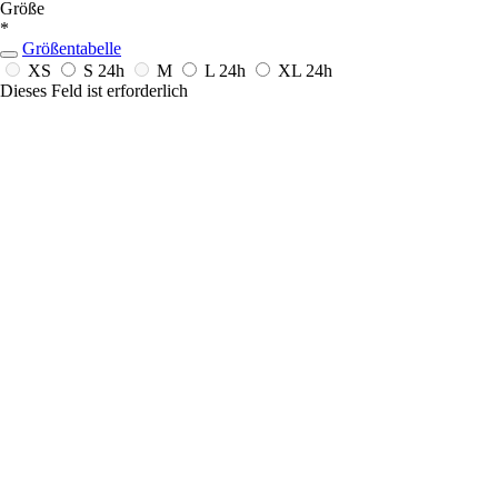
Größe
*
Größentabelle
XS
S
24h
M
L
24h
XL
24h
Dieses Feld ist erforderlich