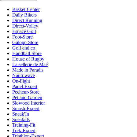
Basket-Center
Daily Bikers
Direct Running
Direct-Volley
Espace Golf
Foot-Store
Galopp-Store
Golf and co
Handball-Store
House of Rugby
La sellerie de Maé
Made in Paradis
Nauti-wave
On-Fight
Padel-Expert
Pecheur-Store
Pet and Garden
Slowood Interior
Smash-Expert
Sneak'In
Sneakids
Training-Fit
Trek-Expert
Triathlon-Expert