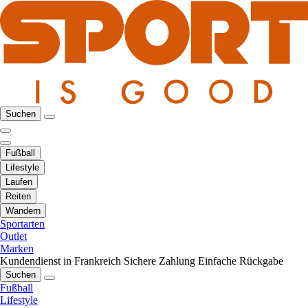
Suchen
Fußball
Lifestyle
Laufen
Reiten
Wandern
Sportarten
Outlet
Marken
Kundendienst in Frankreich
Sichere Zahlung
Einfache Rückgabe
Suchen
Fußball
Lifestyle