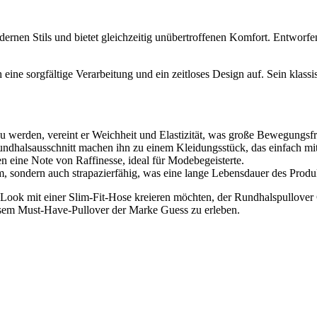
nen Stils und bietet gleichzeitig unübertroffenen Komfort. Entworfen
 eine sorgfältige Verarbeitung und ein zeitloses Design auf. Sein klass
werden, vereint er Weichheit und Elastizität, was große Bewegungsfre
Rundhalsausschnitt machen ihn zu einem Kleidungsstück, das einfach m
en eine Note von Raffinesse, ideal für Modebegeisterte.
 sondern auch strapazierfähig, was eine lange Lebensdauer des Produkt
 Look mit einer Slim-Fit-Hose kreieren möchten, der Rundhalspullover 
esem Must-Have-Pullover der Marke Guess zu erleben.