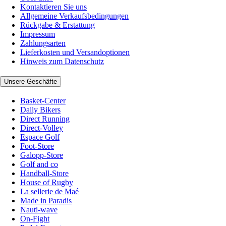
Kontaktieren Sie uns
Allgemeine Verkaufsbedingungen
Rückgabe & Erstattung
Impressum
Zahlungsarten
Lieferkosten und Versandoptionen
Hinweis zum Datenschutz
Unsere Geschäfte
Basket-Center
Daily Bikers
Direct Running
Direct-Volley
Espace Golf
Foot-Store
Galopp-Store
Golf and co
Handball-Store
House of Rugby
La sellerie de Maé
Made in Paradis
Nauti-wave
On-Fight