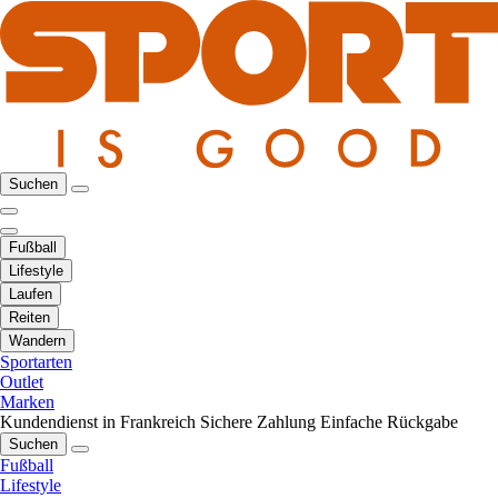
Suchen
Fußball
Lifestyle
Laufen
Reiten
Wandern
Sportarten
Outlet
Marken
Kundendienst in Frankreich
Sichere Zahlung
Einfache Rückgabe
Suchen
Fußball
Lifestyle