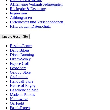
Allgemeine Verkaufsbedingungen
Rückgabe & Erstattung
Impressum
Zahlungsarten
Lieferkosten und Versandoptionen
Hinweis zum Datenschutz
Unsere Geschäfte
Basket-Center
Daily Bikers
Direct Running
Direct-Volley
Espace Golf
Foot-Store
Galopp-Store
Golf and co
Handball-Store
House of Rugby
La sellerie de Maé
Made in Paradis
Nauti-wave
On-Fight
Padel-Expert