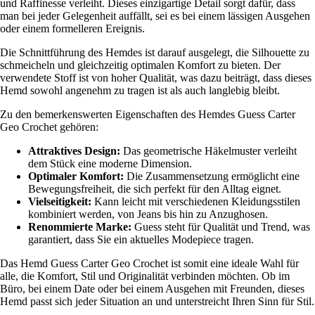
und Raffinesse verleiht. Dieses einzigartige Detail sorgt dafür, dass
man bei jeder Gelegenheit auffällt, sei es bei einem lässigen Ausgehen
oder einem formelleren Ereignis.
Die Schnittführung des Hemdes ist darauf ausgelegt, die Silhouette zu
schmeicheln und gleichzeitig optimalen Komfort zu bieten. Der
verwendete Stoff ist von hoher Qualität, was dazu beiträgt, dass dieses
Hemd sowohl angenehm zu tragen ist als auch langlebig bleibt.
Zu den bemerkenswerten Eigenschaften des Hemdes Guess Carter
Geo Crochet gehören:
Attraktives Design:
Das geometrische Häkelmuster verleiht
dem Stück eine moderne Dimension.
Optimaler Komfort:
Die Zusammensetzung ermöglicht eine
Bewegungsfreiheit, die sich perfekt für den Alltag eignet.
Vielseitigkeit:
Kann leicht mit verschiedenen Kleidungsstilen
kombiniert werden, von Jeans bis hin zu Anzughosen.
Renommierte Marke:
Guess steht für Qualität und Trend, was
garantiert, dass Sie ein aktuelles Modepiece tragen.
Das Hemd Guess Carter Geo Crochet ist somit eine ideale Wahl für
alle, die Komfort, Stil und Originalität verbinden möchten. Ob im
Büro, bei einem Date oder bei einem Ausgehen mit Freunden, dieses
Hemd passt sich jeder Situation an und unterstreicht Ihren Sinn für Stil.