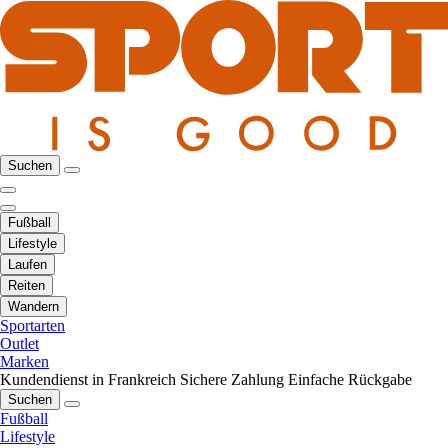
Suchen
Fußball
Lifestyle
Laufen
Reiten
Wandern
Sportarten
Outlet
Marken
Kundendienst in Frankreich
Sichere Zahlung
Einfache Rückgabe
Suchen
Fußball
Lifestyle