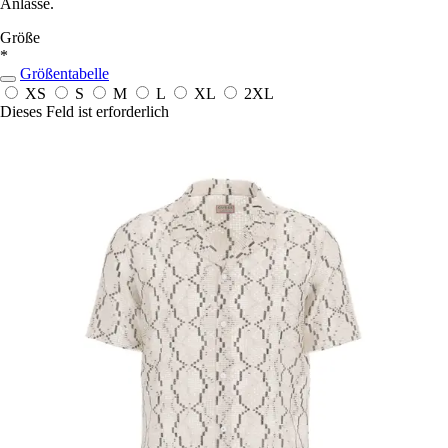
Anlässe.
Größe
*
Größentabelle
XS
S
M
L
XL
2XL
Dieses Feld ist erforderlich