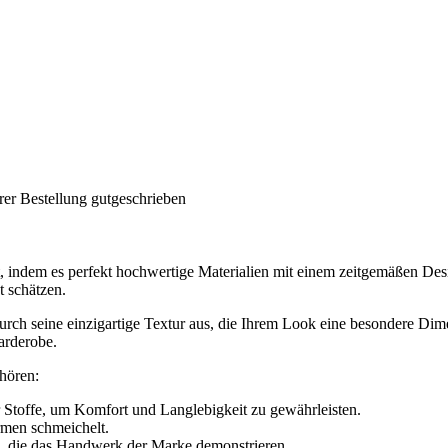
rer Bestellung gutgeschrieben
ndem es perfekt hochwertige Materialien mit einem zeitgemäßen Desi
t schätzen.
rch seine einzigartige Textur aus, die Ihrem Look eine besondere Dimens
arderobe.
hören:
Stoffe, um Komfort und Langlebigkeit zu gewährleisten.
ormen schmeichelt.
e, die das Handwerk der Marke demonstrieren.