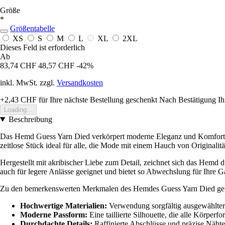
Größe
*
Größentabelle
XS
S
M
L
XL
2XL
Dieses Feld ist erforderlich
Ab
83,74 CHF
48,57 CHF
-42%
inkl. MwSt. zzgl.
Versandkosten
+2,43 CHF
für Ihre nächste Bestellung geschenkt
Nach Bestätigung Ih
Loading...
Beschreibung
Das Hemd Guess Yarn Died verkörpert moderne Eleganz und Komfort, i
zeitlose Stück ideal für alle, die Mode mit einem Hauch von Originalitä
Hergestellt mit akribischer Liebe zum Detail, zeichnet sich das Hemd du
auch für legere Anlässe geeignet und bietet so Abwechslung für Ihre G
Zu den bemerkenswerten Merkmalen des Hemdes Guess Yarn Died ge
Hochwertige Materialien:
Verwendung sorgfältig ausgewählter 
Moderne Passform:
Eine taillierte Silhouette, die alle Körperf
Durchdachte Details:
Raffinierte Abschlüsse und präzise Näht