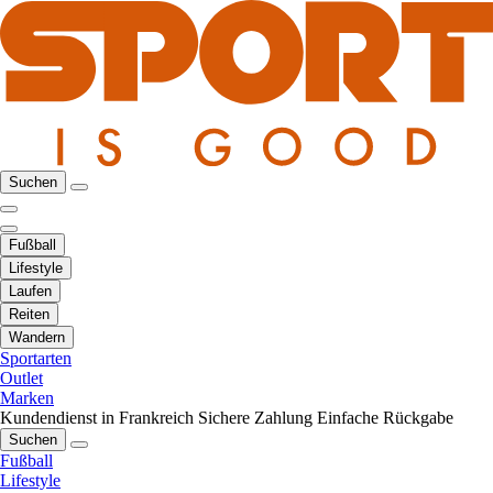
Suchen
Fußball
Lifestyle
Laufen
Reiten
Wandern
Sportarten
Outlet
Marken
Kundendienst in Frankreich
Sichere Zahlung
Einfache Rückgabe
Suchen
Fußball
Lifestyle