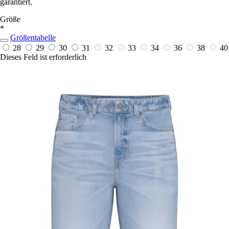
garantiert.
Größe
*
Größentabelle
28
29
30
31
32
33
34
36
38
40
Dieses Feld ist erforderlich