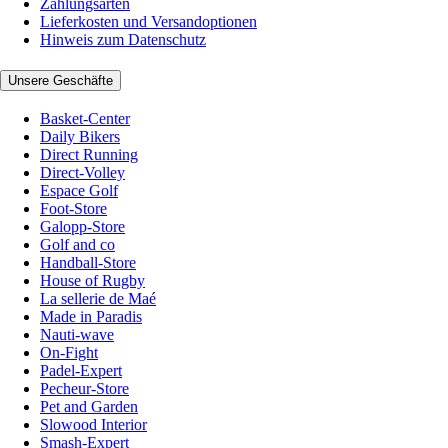
Zahlungsarten
Lieferkosten und Versandoptionen
Hinweis zum Datenschutz
Unsere Geschäfte
Basket-Center
Daily Bikers
Direct Running
Direct-Volley
Espace Golf
Foot-Store
Galopp-Store
Golf and co
Handball-Store
House of Rugby
La sellerie de Maé
Made in Paradis
Nauti-wave
On-Fight
Padel-Expert
Pecheur-Store
Pet and Garden
Slowood Interior
Smash-Expert