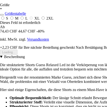
Größe
*
Größentabelle
S
M
L
XL
2XL
Dieses Feld ist erforderlich
Ab
74,43 CHF
44,67 CHF
-40%
inkl. MwSt. zzgl.
Versandkosten
+2,23 CHF
für Ihre nächste Bestellung geschenkt
Nach Bestätigung Ih
Loading...
Beschreibung
Die strukturierte Shorts Guess Relaxed Led ist die Verkörperung von lä
ideale Option für alle, die auffallen und trotzdem bequem sein möchten
Hergestellt von der renommierten Marke Guess, zeichnet sich diese Shor
Wahl, die problemlos mit einer Vielzahl von Oberteilen kombiniert werd
Hier sind einige Eigenschaften, die diese Shorts zu einem Must-Have 
Optimale Bequemlichkeit:
Der lässige Schnitt erlaubt Bewegung
Strukturierter Stoff:
Verleiht eine visuelle Dimension, die Aufm
Pflegeleicht:
Diese Shorts ist so konzipiert, dass sie leicht zu 