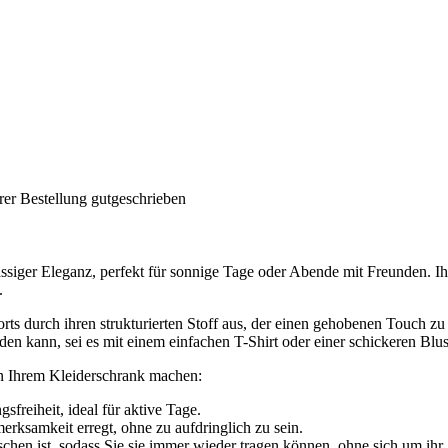
rer Bestellung gutgeschrieben
ssiger Eleganz, perfekt für sonnige Tage oder Abende mit Freunden. Ihr
.
ts durch ihren strukturierten Stoff aus, der einen gehobenen Touch zu e
en kann, sei es mit einem einfachen T-Shirt oder einer schickeren Blus
in Ihrem Kleiderschrank machen:
sfreiheit, ideal für aktive Tage.
erksamkeit erregt, ohne zu aufdringlich zu sein.
waschen ist, sodass Sie sie immer wieder tragen können, ohne sich um i