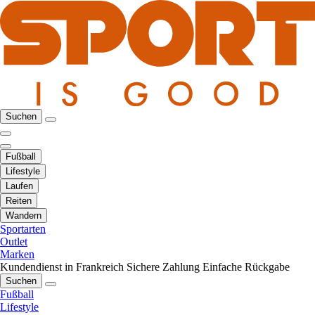
Suchen
Fußball
Lifestyle
Laufen
Reiten
Wandern
Sportarten
Outlet
Marken
Kundendienst in Frankreich
Sichere Zahlung
Einfache Rückgabe
Suchen
Fußball
Lifestyle