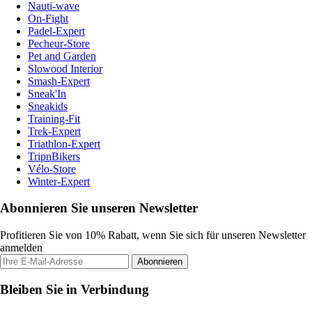
Nauti-wave
On-Fight
Padel-Expert
Pecheur-Store
Pet and Garden
Slowood Interior
Smash-Expert
Sneak'In
Sneakids
Training-Fit
Trek-Expert
Triathlon-Expert
TripnBikers
Vélo-Store
Winter-Expert
Abonnieren Sie unseren Newsletter
Profitieren Sie von 10% Rabatt, wenn Sie sich für unseren Newsletter
anmelden
Abonnieren
Bleiben Sie in Verbindung