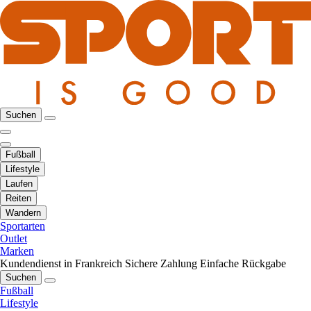
Suchen
Fußball
Lifestyle
Laufen
Reiten
Wandern
Sportarten
Outlet
Marken
Kundendienst in Frankreich
Sichere Zahlung
Einfache Rückgabe
Suchen
Fußball
Lifestyle