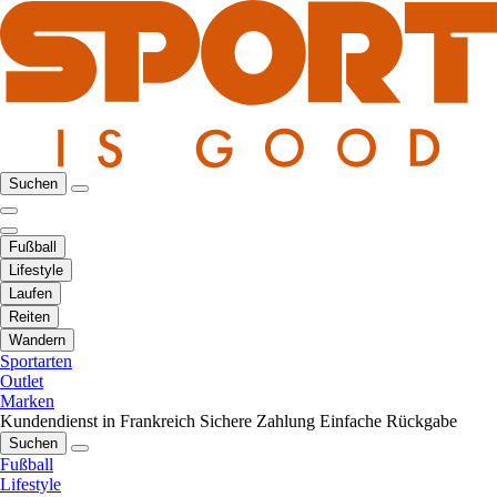
Suchen
Fußball
Lifestyle
Laufen
Reiten
Wandern
Sportarten
Outlet
Marken
Kundendienst in Frankreich
Sichere Zahlung
Einfache Rückgabe
Suchen
Fußball
Lifestyle