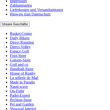
Impressum
Zahlungsarten
Lieferkosten und Versandoptionen
Hinweis zum Datenschutz
Unsere Geschäfte
Basket-Center
Daily Bikers
Direct Running
Direct-Volley
Espace Golf
Foot-Store
Galopp-Store
Golf and co
Handball-Store
House of Rugby
La sellerie de Maé
Made in Paradis
Nauti-wave
On-Fight
Padel-Expert
Pecheur-Store
Pet and Garden
Slowood Interior