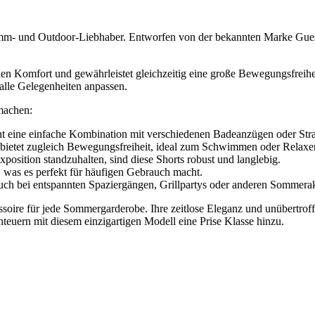
m- und Outdoor-Liebhaber. Entworfen von der bekannten Marke Guess,
len Komfort und gewährleistet gleichzeitig eine große Bewegungsfreihe
n alle Gelegenheiten anpassen.
 machen:
icht eine einfache Kombination mit verschiedenen Badeanzügen oder Str
d bietet zugleich Bewegungsfreiheit, ideal zum Schwimmen oder Relaxe
sition standzuhalten, sind diese Shorts robust und langlebig.
n, was es perfekt für häufigen Gebrauch macht.
h bei entspannten Spaziergängen, Grillpartys oder anderen Sommerakt
ire für jede Sommergarderobe. Ihre zeitlose Eleganz und unübertroffe
nteuern mit diesem einzigartigen Modell eine Prise Klasse hinzu.