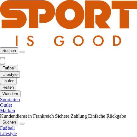
Suchen
Fußball
Lifestyle
Laufen
Reiten
Wandern
Sportarten
Outlet
Marken
Kundendienst in Frankreich
Sichere Zahlung
Einfache Rückgabe
Suchen
Fußball
Lifestyle