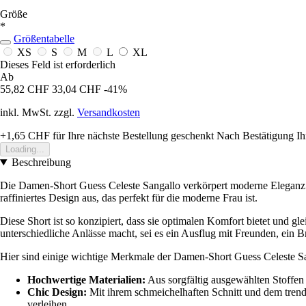
Größe
*
Größentabelle
XS
S
M
L
XL
Dieses Feld ist erforderlich
Ab
55,82 CHF
33,04 CHF
-41%
inkl. MwSt. zzgl.
Versandkosten
+1,65 CHF
für Ihre nächste Bestellung geschenkt
Nach Bestätigung Ih
Loading...
Beschreibung
Die Damen-Short Guess Celeste Sangallo verkörpert moderne Eleganz und
raffiniertes Design aus, das perfekt für die moderne Frau ist.
Diese Short ist so konzipiert, dass sie optimalen Komfort bietet und gle
unterschiedliche Anlässe macht, sei es ein Ausflug mit Freunden, ein B
Hier sind einige wichtige Merkmale der Damen-Short Guess Celeste S
Hochwertige Materialien:
Aus sorgfältig ausgewählten Stoffen 
Chic Design:
Mit ihrem schmeichelhaften Schnitt und dem trendig
verleihen.