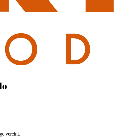
lo
ge vereint.