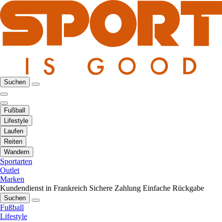
Suchen
Fußball
Lifestyle
Laufen
Reiten
Wandern
Sportarten
Outlet
Marken
Kundendienst in Frankreich
Sichere Zahlung
Einfache Rückgabe
Suchen
Fußball
Lifestyle