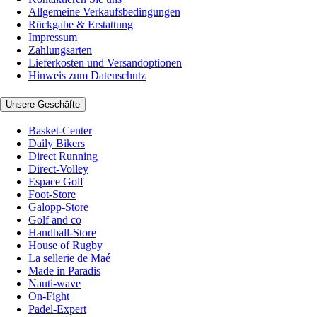
Allgemeine Verkaufsbedingungen
Rückgabe & Erstattung
Impressum
Zahlungsarten
Lieferkosten und Versandoptionen
Hinweis zum Datenschutz
Unsere Geschäfte
Basket-Center
Daily Bikers
Direct Running
Direct-Volley
Espace Golf
Foot-Store
Galopp-Store
Golf and co
Handball-Store
House of Rugby
La sellerie de Maé
Made in Paradis
Nauti-wave
On-Fight
Padel-Expert