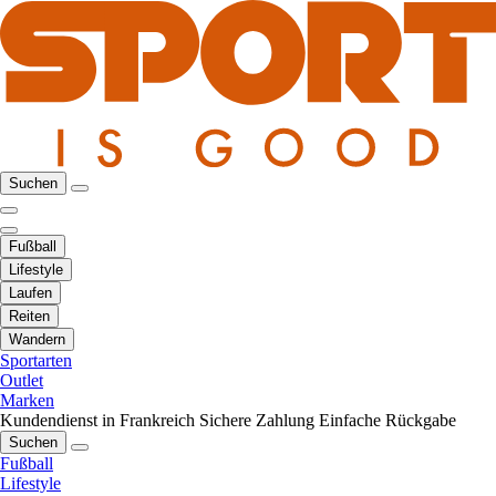
Suchen
Fußball
Lifestyle
Laufen
Reiten
Wandern
Sportarten
Outlet
Marken
Kundendienst in Frankreich
Sichere Zahlung
Einfache Rückgabe
Suchen
Fußball
Lifestyle