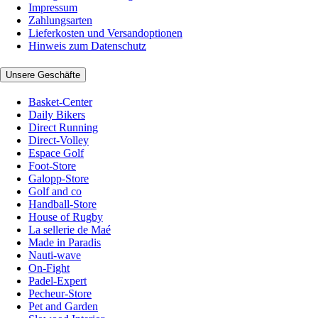
Impressum
Zahlungsarten
Lieferkosten und Versandoptionen
Hinweis zum Datenschutz
Unsere Geschäfte
Basket-Center
Daily Bikers
Direct Running
Direct-Volley
Espace Golf
Foot-Store
Galopp-Store
Golf and co
Handball-Store
House of Rugby
La sellerie de Maé
Made in Paradis
Nauti-wave
On-Fight
Padel-Expert
Pecheur-Store
Pet and Garden