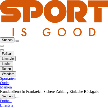
Suchen
Fußball
Lifestyle
Laufen
Reiten
Wandern
Sportarten
Outlet
Marken
Kundendienst in Frankreich
Sichere Zahlung
Einfache Rückgabe
Suchen
Fußball
Lifestyle