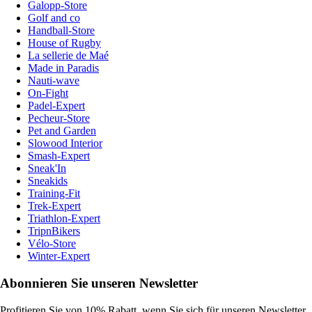
Galopp-Store
Golf and co
Handball-Store
House of Rugby
La sellerie de Maé
Made in Paradis
Nauti-wave
On-Fight
Padel-Expert
Pecheur-Store
Pet and Garden
Slowood Interior
Smash-Expert
Sneak'In
Sneakids
Training-Fit
Trek-Expert
Triathlon-Expert
TripnBikers
Vélo-Store
Winter-Expert
Abonnieren Sie unseren Newsletter
Profitieren Sie von 10% Rabatt, wenn Sie sich für unseren Newsletter