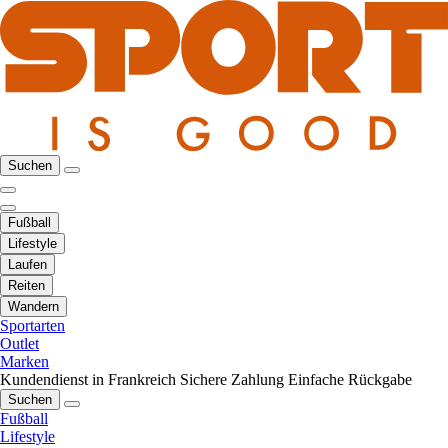
Suchen
Fußball
Lifestyle
Laufen
Reiten
Wandern
Sportarten
Outlet
Marken
Kundendienst in Frankreich
Sichere Zahlung
Einfache Rückgabe
Suchen
Fußball
Lifestyle