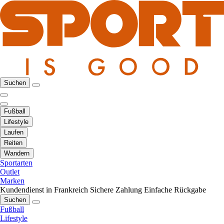
Suchen
Fußball
Lifestyle
Laufen
Reiten
Wandern
Sportarten
Outlet
Marken
Kundendienst in Frankreich
Sichere Zahlung
Einfache Rückgabe
Suchen
Fußball
Lifestyle