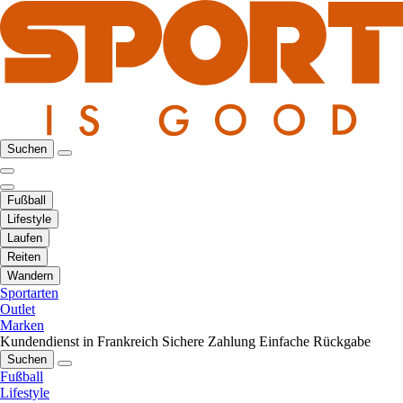
Suchen
Fußball
Lifestyle
Laufen
Reiten
Wandern
Sportarten
Outlet
Marken
Kundendienst in Frankreich
Sichere Zahlung
Einfache Rückgabe
Suchen
Fußball
Lifestyle