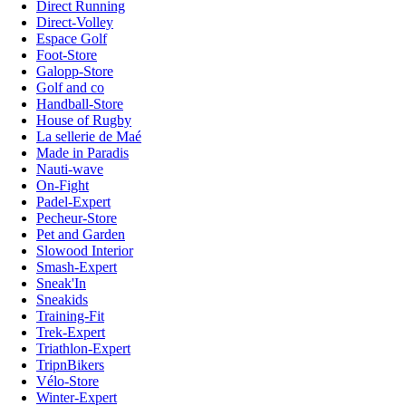
Direct Running
Direct-Volley
Espace Golf
Foot-Store
Galopp-Store
Golf and co
Handball-Store
House of Rugby
La sellerie de Maé
Made in Paradis
Nauti-wave
On-Fight
Padel-Expert
Pecheur-Store
Pet and Garden
Slowood Interior
Smash-Expert
Sneak'In
Sneakids
Training-Fit
Trek-Expert
Triathlon-Expert
TripnBikers
Vélo-Store
Winter-Expert