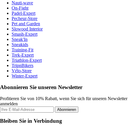
Nauti-wave
On-Fight
Padel-Expert
Pecheur-Store
Pet and Garden
Slowood Interior
Smash-Expert
Sneak'In
Sneakids
Training-Fit
Trek-Expert
Triathlon-Expert
TripnBikers
Vélo-Store
Winter-Expert
Abonnieren Sie unseren Newsletter
Profitieren Sie von 10% Rabatt, wenn Sie sich für unseren Newsletter
anmelden
Abonnieren
Bleiben Sie in Verbindung