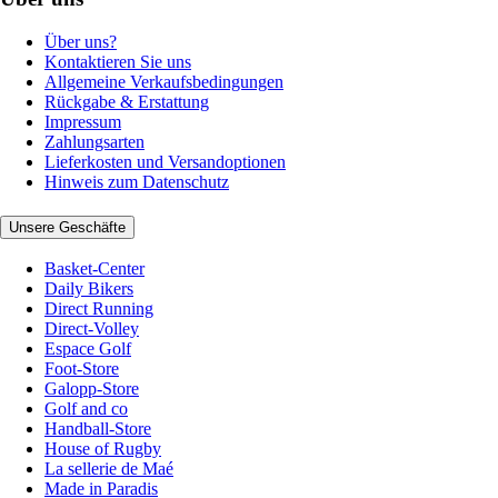
Über uns?
Kontaktieren Sie uns
Allgemeine Verkaufsbedingungen
Rückgabe & Erstattung
Impressum
Zahlungsarten
Lieferkosten und Versandoptionen
Hinweis zum Datenschutz
Unsere Geschäfte
Basket-Center
Daily Bikers
Direct Running
Direct-Volley
Espace Golf
Foot-Store
Galopp-Store
Golf and co
Handball-Store
House of Rugby
La sellerie de Maé
Made in Paradis