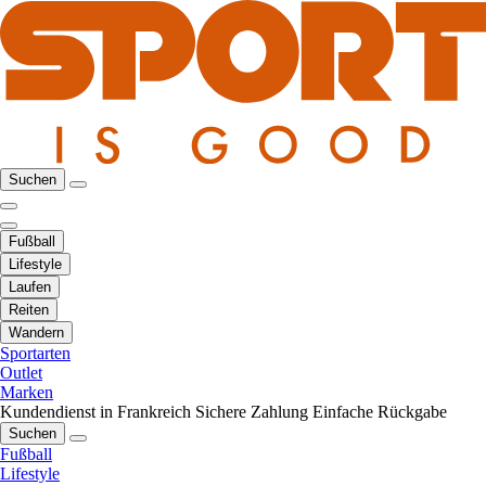
Suchen
Fußball
Lifestyle
Laufen
Reiten
Wandern
Sportarten
Outlet
Marken
Kundendienst in Frankreich
Sichere Zahlung
Einfache Rückgabe
Suchen
Fußball
Lifestyle