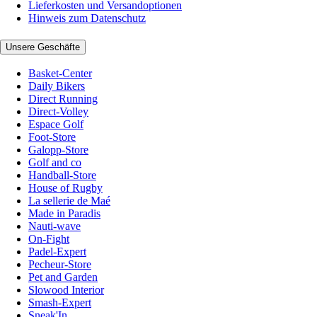
Lieferkosten und Versandoptionen
Hinweis zum Datenschutz
Unsere Geschäfte
Basket-Center
Daily Bikers
Direct Running
Direct-Volley
Espace Golf
Foot-Store
Galopp-Store
Golf and co
Handball-Store
House of Rugby
La sellerie de Maé
Made in Paradis
Nauti-wave
On-Fight
Padel-Expert
Pecheur-Store
Pet and Garden
Slowood Interior
Smash-Expert
Sneak'In