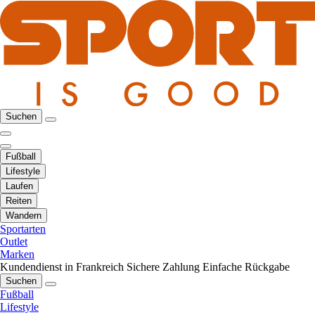
Suchen
Fußball
Lifestyle
Laufen
Reiten
Wandern
Sportarten
Outlet
Marken
Kundendienst in Frankreich
Sichere Zahlung
Einfache Rückgabe
Suchen
Fußball
Lifestyle