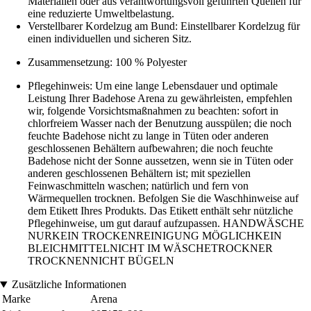
Materialien oder aus verantwortungsvoll geführten Quellen für
eine reduzierte Umweltbelastung.
Verstellbarer Kordelzug am Bund: Einstellbarer Kordelzug für
einen individuellen und sicheren Sitz.
Zusammensetzung: 100 % Polyester
Pflegehinweis: Um eine lange Lebensdauer und optimale
Leistung Ihrer Badehose Arena zu gewährleisten, empfehlen
wir, folgende Vorsichtsmaßnahmen zu beachten: sofort in
chlorfreiem Wasser nach der Benutzung ausspülen; die noch
feuchte Badehose nicht zu lange in Tüten oder anderen
geschlossenen Behältern aufbewahren; die noch feuchte
Badehose nicht der Sonne aussetzen, wenn sie in Tüten oder
anderen geschlossenen Behältern ist; mit speziellen
Feinwaschmitteln waschen; natürlich und fern von
Wärmequellen trocknen. Befolgen Sie die Waschhinweise auf
dem Etikett Ihres Produkts. Das Etikett enthält sehr nützliche
Pflegehinweise, um gut darauf aufzupassen. HANDWÄSCHE
NURKEIN TROCKENREINIGUNG MÖGLICHKEIN
BLEICHMITTELNICHT IM WÄSCHETROCKNER
TROCKNENNICHT BÜGELN
Zusätzliche Informationen
Marke
Arena